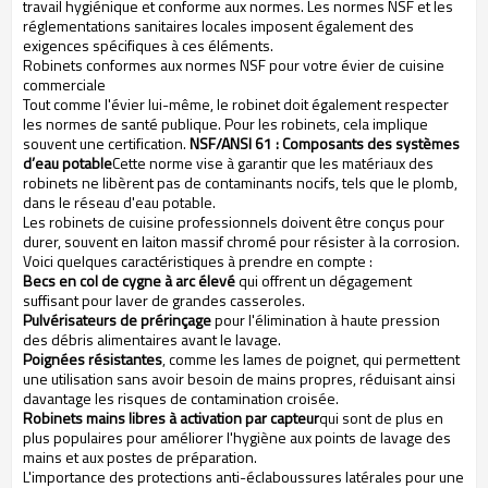
travail hygiénique et conforme aux normes. Les normes NSF et les
réglementations sanitaires locales imposent également des
exigences spécifiques à ces éléments.
Robinets conformes aux normes NSF pour votre évier de cuisine
commerciale
Tout comme l'évier lui-même, le robinet doit également respecter
les normes de santé publique. Pour les robinets, cela implique
souvent une certification.
NSF/ANSI 61 : Composants des systèmes
d’eau potable
Cette norme vise à garantir que les matériaux des
robinets ne libèrent pas de contaminants nocifs, tels que le plomb,
dans le réseau d'eau potable.
Les robinets de cuisine professionnels doivent être conçus pour
durer, souvent en laiton massif chromé pour résister à la corrosion.
Voici quelques caractéristiques à prendre en compte :
Becs en col de cygne à arc élevé
qui offrent un dégagement
suffisant pour laver de grandes casseroles.
Pulvérisateurs de prérinçage
pour l'élimination à haute pression
des débris alimentaires avant le lavage.
Poignées résistantes
, comme les lames de poignet, qui permettent
une utilisation sans avoir besoin de mains propres, réduisant ainsi
davantage les risques de contamination croisée.
Robinets mains libres à activation par capteur
qui sont de plus en
plus populaires pour améliorer l'hygiène aux points de lavage des
mains et aux postes de préparation.
L'importance des protections anti-éclaboussures latérales pour une