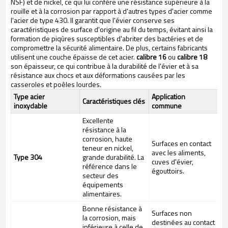
NSF) et de nickel, ce qui lui confère une résistance supérieure à la
rouille et à la corrosion par rapport à d'autres types d'acier comme
l'acier de type 430. Il garantit que l'évier conserve ses
caractéristiques de surface d'origine au fil du temps, évitant ainsi la
formation de piqûres susceptibles d'abriter des bactéries et de
compromettre la sécurité alimentaire. De plus, certains fabricants
utilisent une couche épaisse de cet acier.
calibre 16
ou
calibre 18
son épaisseur, ce qui contribue à la durabilité de l'évier et à sa
résistance aux chocs et aux déformations causées par les
casseroles et poêles lourdes.
Type acier
Application
Caractéristiques clés
inoxydable
commune
Excellente
résistance à la
corrosion, haute
Surfaces en contact
teneur en nickel,
avec les aliments,
Type 304
grande durabilité. La
cuves d'évier,
référence dans le
égouttoirs.
secteur des
équipements
alimentaires.
Bonne résistance à
Surfaces non
la corrosion, mais
destinées au contact
inférieure à celle de