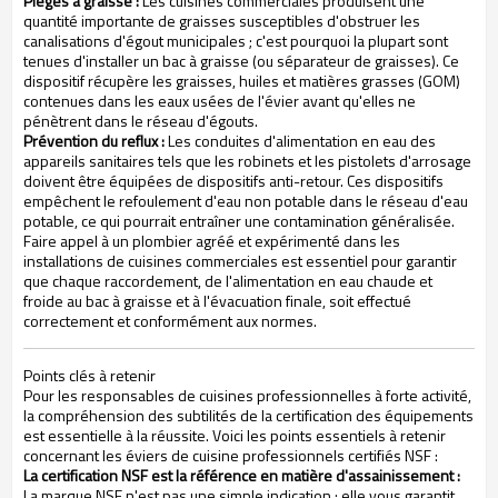
Pièges à graisse :
Les cuisines commerciales produisent une
quantité importante de graisses susceptibles d'obstruer les
canalisations d'égout municipales ; c'est pourquoi la plupart sont
tenues d'installer un bac à graisse (ou séparateur de graisses). Ce
dispositif récupère les graisses, huiles et matières grasses (GOM)
contenues dans les eaux usées de l'évier avant qu'elles ne
pénètrent dans le réseau d'égouts.
Prévention du reflux :
Les conduites d'alimentation en eau des
appareils sanitaires tels que les robinets et les pistolets d'arrosage
doivent être équipées de dispositifs anti-retour. Ces dispositifs
empêchent le refoulement d'eau non potable dans le réseau d'eau
potable, ce qui pourrait entraîner une contamination généralisée.
Faire appel à un plombier agréé et expérimenté dans les
installations de cuisines commerciales est essentiel pour garantir
que chaque raccordement, de l'alimentation en eau chaude et
froide au bac à graisse et à l'évacuation finale, soit effectué
correctement et conformément aux normes.
Points clés à retenir
Pour les responsables de cuisines professionnelles à forte activité,
la compréhension des subtilités de la certification des équipements
est essentielle à la réussite. Voici les points essentiels à retenir
concernant les éviers de cuisine professionnels certifiés NSF :
La certification NSF est la référence en matière d'assainissement :
La marque NSF n'est pas une simple indication ; elle vous garantit