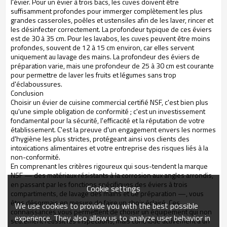
l'évier. Pour un évier à trois bacs, les cuves doivent être
suffisamment profondes pour immerger complètement les plus
grandes casseroles, poêles et ustensiles afin de les laver, rincer et
les désinfecter correctement. La profondeur typique de ces éviers
est de 30 à 35 cm. Pour les lavabos, les cuves peuvent être moins
profondes, souvent de 12 à 15 cm environ, car elles servent
uniquement au lavage des mains. La profondeur des éviers de
préparation varie, mais une profondeur de 25 à 30 cm est courante
pour permettre de laver les fruits et légumes sans trop
d'éclaboussures.
Conclusion
Choisir un évier de cuisine commercial certifié NSF, c'est bien plus
qu'une simple obligation de conformité ; c'est un investissement
fondamental pour la sécurité, l'efficacité et la réputation de votre
établissement. C'est la preuve d'un engagement envers les normes
d'hygiène les plus strictes, protégeant ainsi vos clients des
intoxications alimentaires et votre entreprise des risques liés à la
non-conformité.
En comprenant les critères rigoureux qui sous-tendent la marque
NSF — des matériaux résistants à la corrosion aux angles arrondis,
en passant par les fonctions spécifiques des éviers à trois
Cookie settings
compartiments, de lavage des mains et de préparation —, vous
êtes désormais en mesure de faire un choix éclairé. Ces
We use cookies to provide you with the best possible
connaissances vous permettent de choisir un équipement qui non
experience. They also allow us to analyze user behavior in
seulement réussit les inspections, mais contribue activement à un