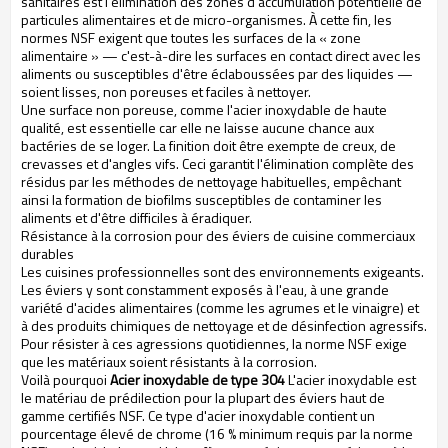
sanitaires est l'élimination des zones d'accumulation potentielle de
particules alimentaires et de micro-organismes. À cette fin, les
normes NSF exigent que toutes les surfaces de la « zone
alimentaire » — c'est-à-dire les surfaces en contact direct avec les
aliments ou susceptibles d'être éclaboussées par des liquides —
soient lisses, non poreuses et faciles à nettoyer.
Une surface non poreuse, comme l'acier inoxydable de haute
qualité, est essentielle car elle ne laisse aucune chance aux
bactéries de se loger. La finition doit être exempte de creux, de
crevasses et d'angles vifs. Ceci garantit l'élimination complète des
résidus par les méthodes de nettoyage habituelles, empêchant
ainsi la formation de biofilms susceptibles de contaminer les
aliments et d'être difficiles à éradiquer.
Résistance à la corrosion pour des éviers de cuisine commerciaux
durables
Les cuisines professionnelles sont des environnements exigeants.
Les éviers y sont constamment exposés à l'eau, à une grande
variété d'acides alimentaires (comme les agrumes et le vinaigre) et
à des produits chimiques de nettoyage et de désinfection agressifs.
Pour résister à ces agressions quotidiennes, la norme NSF exige
que les matériaux soient résistants à la corrosion.
Voilà pourquoi
Acier inoxydable de type 304
L'acier inoxydable est
le matériau de prédilection pour la plupart des éviers haut de
gamme certifiés NSF. Ce type d'acier inoxydable contient un
pourcentage élevé de chrome (16 % minimum requis par la norme