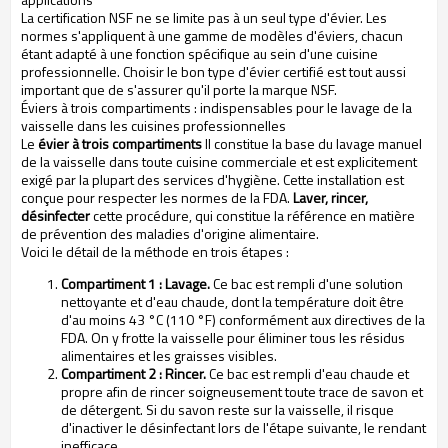
La certification NSF ne se limite pas à un seul type d'évier. Les
normes s'appliquent à une gamme de modèles d'éviers, chacun
étant adapté à une fonction spécifique au sein d'une cuisine
professionnelle. Choisir le bon type d'évier certifié est tout aussi
important que de s'assurer qu'il porte la marque NSF.
Éviers à trois compartiments : indispensables pour le lavage de la
vaisselle dans les cuisines professionnelles
Le
évier à trois compartiments
Il constitue la base du lavage manuel
de la vaisselle dans toute cuisine commerciale et est explicitement
exigé par la plupart des services d'hygiène. Cette installation est
conçue pour respecter les normes de la FDA.
Laver, rincer,
désinfecter
cette procédure, qui constitue la référence en matière
de prévention des maladies d'origine alimentaire.
Voici le détail de la méthode en trois étapes :
Compartiment 1 : Lavage.
Ce bac est rempli d'une solution
nettoyante et d'eau chaude, dont la température doit être
d'au moins 43 °C (110 °F) conformément aux directives de la
FDA. On y frotte la vaisselle pour éliminer tous les résidus
alimentaires et les graisses visibles.
Compartiment 2 : Rincer.
Ce bac est rempli d'eau chaude et
propre afin de rincer soigneusement toute trace de savon et
de détergent. Si du savon reste sur la vaisselle, il risque
d'inactiver le désinfectant lors de l'étape suivante, le rendant
inefficace.