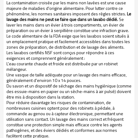
La contamination croisée par les mains non lavées est une cause
majeure de maladies d'origine alimentaire. Pour lutter contre ce
phénomène, les normes sanitaires imposent des règles strictes.
Le
lavage des mains ne peut se faire que dans un lavabo dédié.
Se
laver les mains dans un évier à trois compartiments, un évier de
préparation ou un évier à serpillière constitue une infraction grave.
Le code alimentaire de la FDA exige que les lavabos soient situés à
un emplacement pratique et facilement accessibles dans toutes les
zones de préparation, de distribution et de lavage des aliments.
Les lavabos certifiés NSF sont conçus pour répondre à ces
exigences et comprennent généralement :
L'eau courante chaude et froide est distribuée par un robinet
mélangeur.
Une vasque de taille adéquate pour un lavage des mains efficace,
généralement d'environ 10 x 14 pouces.
Du savon et un dispositif de séchage des mains hygiénique (comme
des essuie-mains en papier ou un sèche-mains à air pulsé) doivent
être mis à disposition dans la station.
Pour réduire davantage les risques de contamination, de
nombreuses cuisines optent pour des robinets à pédale, à
commande au genou ou à capteur électronique, permettant une
utilisation sans contact. Un lavage des mains correct et fréquent
constitue une protection simple mais efficace contre les agents
pathogènes, et des éviers dédiés et conformes aux normes
facilitent cette pratique.