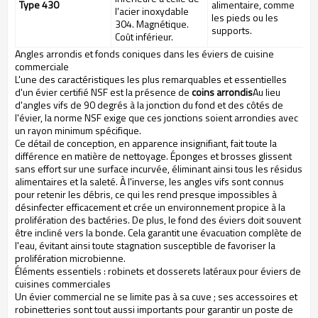
Type 430
alimentaire, comme
l'acier inoxydable
les pieds ou les
304. Magnétique.
supports.
Coût inférieur.
Angles arrondis et fonds coniques dans les éviers de cuisine
commerciale
L'une des caractéristiques les plus remarquables et essentielles
d'un évier certifié NSF est la présence de
coins arrondis
Au lieu
d'angles vifs de 90 degrés à la jonction du fond et des côtés de
l'évier, la norme NSF exige que ces jonctions soient arrondies avec
un rayon minimum spécifique.
Ce détail de conception, en apparence insignifiant, fait toute la
différence en matière de nettoyage. Éponges et brosses glissent
sans effort sur une surface incurvée, éliminant ainsi tous les résidus
alimentaires et la saleté. À l'inverse, les angles vifs sont connus
pour retenir les débris, ce qui les rend presque impossibles à
désinfecter efficacement et crée un environnement propice à la
prolifération des bactéries. De plus, le fond des éviers doit souvent
être incliné vers la bonde. Cela garantit une évacuation complète de
l'eau, évitant ainsi toute stagnation susceptible de favoriser la
prolifération microbienne.
Éléments essentiels : robinets et dosserets latéraux pour éviers de
cuisines commerciales
Un évier commercial ne se limite pas à sa cuve ; ses accessoires et
robinetteries sont tout aussi importants pour garantir un poste de