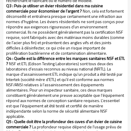
recherchant le fabricant ou le numéro de modèle.
Q3 : Puis-je utiliser un évier résidentiel dans ma cuisine
commerciale pour économiser de l’argent ?
Non, cela est fortement
déconseillé et entraînera presque certainement une infraction aux
normes d'hygiène. Les éviers résidentiels ne sont pas conçus pour
répondre aux exigences rigoureuses d'un environnement
commercial. Ils ne possèdent généralement pas la certification NSF
requise, sont fabriqués avec des matériaux moins durables (comme
de l'acier plus fin) et présentent des angles vifs et des joints
difficiles à désinfecter, ce qui crée un risque important de
prolifération bactérienne et de contamination alimentaire.
Q4 : Quelle est la différence entre les marques sanitaires NSF et ETL
?
NSF et ETL (Edison Testing Laboratories) sont tous deux des
laboratoires d'essais reconnus au niveau national (NRTL). La
marque d'assainissement ETL indique qu'un produit a été testé par
Intertek (société mère d'ETL) et qu'il est conforme aux normes
NSF/ANSI relatives à l'assainissement des équipements
alimentaires. Pour un inspecteur sanitaire, ces deux marques
constituent généralement une preuve acceptable que l'équipement
répond aux normes de conception sanitaire requises. L'essentiel
est que l'équipement ait été testé et certifié de manière
indépendante selon la norme de sécurité alimentaire NSF
applicable.
Q5 : Quelle doit être la profondeur des cuves d'un évier de cuisine
commerciale ?
La profondeur requise dépend de l'usage prévu de