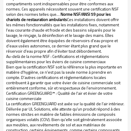
compartiments sont indispensables pour être conformes aux
normes. Ces appareils nécessitent souvent une certification NSF
selon des normes telles que…
Norme NSF/ANSI 59 pour les
chariots de restauration ambulants
Ces installations doivent offrir
les mêmes fonctionnalités que les installations fixes, notamment
l'eau courante chaude et froide et des bassins séparés pour le
lavage, le rinçage, la désinfection et le lavage des mains. Elles
doivent également être équipées de réservoirs d'eau propre et
d'eaux usées autonomes, ce dernier étant plus grand que le
réservoir d'eau propre afin d'éviter tout débordement.
Au-delà de la norme NSF : Certifications et réglementations
supplémentaires pour les éviers de cuisine commerciaux
Bien que la certification NSF soit la référence la plus importante en
matière d'hygiène, ce n'est pas la seule norme à prendre en
compte. D'autres certifications et réglementations locales
contribuent à garantir que votre évier de cuisine commerciale soit
entièrement conforme, sûr et respectueux de l'environnement.
Certification GREENGUARD™ : Qualité de l'air et évier de votre
cuisine commerciale
La certification GREENGUARD est axée sur la qualité de l'air intérieur.
Délivrée par UL Solutions, elle atteste qu'un produit répond à des
normes strictes en matière de faibles émissions de composés
organiques volatils (COV). Bien qu'elle soit généralement associée
aux meubles, aux revêtements de sol et aux matériaux de
construction, certains équipements, comme certains composants