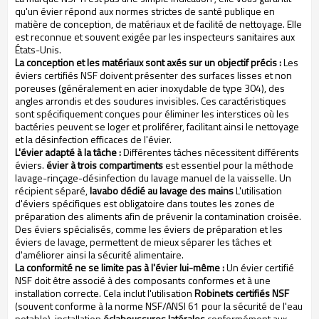
qu'un évier répond aux normes strictes de santé publique en
matière de conception, de matériaux et de facilité de nettoyage. Elle
est reconnue et souvent exigée par les inspecteurs sanitaires aux
États-Unis.
La conception et les matériaux sont axés sur un objectif précis :
Les
éviers certifiés NSF doivent présenter des surfaces lisses et non
poreuses (généralement en acier inoxydable de type 304), des
angles arrondis et des soudures invisibles. Ces caractéristiques
sont spécifiquement conçues pour éliminer les interstices où les
bactéries peuvent se loger et proliférer, facilitant ainsi le nettoyage
et la désinfection efficaces de l'évier.
L'évier adapté à la tâche :
Différentes tâches nécessitent différents
éviers.
évier à trois compartiments
est essentiel pour la méthode
lavage-rinçage-désinfection du lavage manuel de la vaisselle. Un
récipient séparé,
lavabo dédié au lavage des mains
L'utilisation
d'éviers spécifiques est obligatoire dans toutes les zones de
préparation des aliments afin de prévenir la contamination croisée.
Des éviers spécialisés, comme les éviers de préparation et les
éviers de lavage, permettent de mieux séparer les tâches et
d'améliorer ainsi la sécurité alimentaire.
La conformité ne se limite pas à l'évier lui-même :
Un évier certifié
NSF doit être associé à des composants conformes et à une
installation correcte. Cela inclut l'utilisation
Robinets certifiés NSF
(souvent conforme à la norme NSF/ANSI 61 pour la sécurité de l'eau
potable), installation
éclaboussures latérales
conformément aux