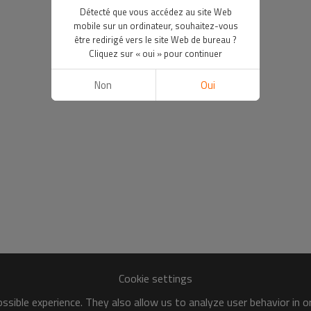
Détecté que vous accédez au site Web
mobile sur un ordinateur, souhaitez-vous
être redirigé vers le site Web de bureau ?
Cliquez sur « oui » pour continuer
Non
Oui
Cookie settings
sible experience. They also allow us to analyze user behavior in 