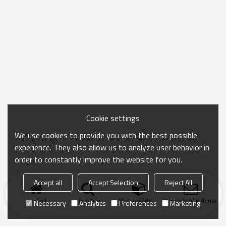
Cookie settings
We use cookies to provide you with the best possible
experience. They also allow us to analyze user behavior in
order to constantly improve the website for you.
Accept all
Accept Selection
Reject All
Accueil
chercher
catégorie
Envoyer une demand
Necessary
Analytics
Preferences
Marketing