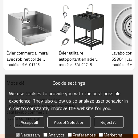
À propos de cet article
Ce lave-mains professionnel haute performance est facile à installer
Évier commercial mural
Évier utilitaire
Lavabo comme
dans votre restaurant, bar ou café. Il améliore considérablement
avec robinet col de
autoportant en acier
SS304 | Lavab
l'environnement de travail et le confort d'utilisation !
modèle : SM-C1715
modèle : SM-C1715
modèle : SM-C
cygne et dosseret latéral
inoxydable SUS 304
avec bonde p
en cuisine
professionnel
Paramètres techniques des lavabos commerciaux
Cookie settings
Mots clé
We use cookies to provide you with the best possible
lavabo commercial
Étiquette
Valeur
lavabo de cuisine commerciale
experience. They also allow us to analyze user behavior in
Nom du produit :
lavabos commerciaux
Lavabo commercial en acier inoxydable
order to constantly improve the website for you.
petit lavabo commercial
Numéro d'article :
SM-C1715
lavabo commercial
Accept all
Accept Selection
Reject All
Matériel:
Acier inoxydable
lavabo à une cuve
Dimensions de
1 pièce/carton (lave-mains commerciaux)
Necessary
Analytics
Preferences
Marketing