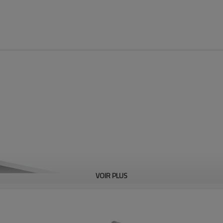
VOIR PLUS
Conçu pour les environnements à fort 
nettoyage robuste et durable. Cet év
inoxydable renforcé et résistant à l