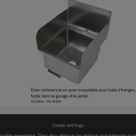
utilisation répétée. Son design sans j
efficace, tandis que sa construction
intensifs. Idéal pour les locaux techn
une solution hygiénique, durable et f
Évier commercial en acier inoxydable pour balai à franges
facile dans le garage et le jardin.
modèle : OX-8363
ciaux
Cookie settings
sible experience. They also allow us to analyze user behavior in 