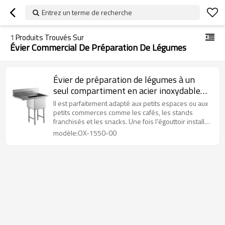
Entrez un terme de recherche
1
Produits Trouvés Sur
Évier Commercial De Préparation De Légumes
Évier de préparation de légumes à un
seul compartiment en acier inoxydable
pour usage commercial
Il est parfaitement adapté aux petits espaces ou aux
petits commerces comme les cafés, les stands
franchisés et les snacks. Une fois l'égouttoir installé,
vous pouvez effectuer toutes les tâches de lavage et
modèle:OX-1550-00
de séchage nécessaires.