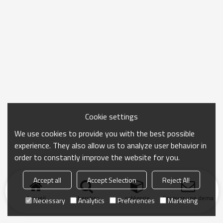
Cookie settings
We use cookies to provide you with the best possible
experience. They also allow us to analyze user behavior in
order to constantly improve the website for you.
Accept all
Accept Selection
Reject All
Accueil
chercher
catégorie
Envoyer une demand
Necessary
Analytics
Preferences
Marketing