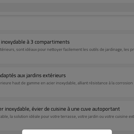
er inoxydable à 3 compartiments
térieurs, sont idéaux pour nettoyer facilement les outils de jardinage, les pr
daptés aux jardins extérieurs
rieure haut de gamme en acier inoxydable, alliant résistance à la corrosion
cier inoxydable, évier de cuisine à une cuve autoportant
le, la solution idéale pour votre terrasse, votre jardin ou votre cuisine ex