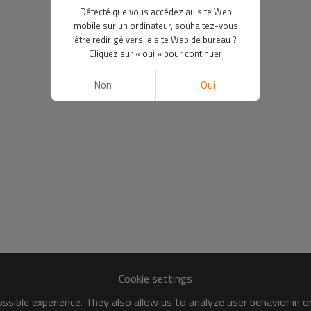
Détecté que vous accédez au site Web
mobile sur un ordinateur, souhaitez-vous
être redirigé vers le site Web de bureau ?
Cliquez sur « oui » pour continuer
Non
Oui
Cookie settings
sible experience. They also allow us to analyze user behavior in 