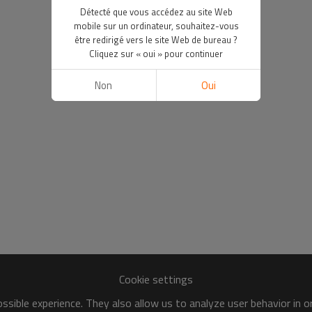
Détecté que vous accédez au site Web
mobile sur un ordinateur, souhaitez-vous
être redirigé vers le site Web de bureau ?
Cliquez sur « oui » pour continuer
Non
Oui
Cookie settings
sible experience. They also allow us to analyze user behavior in 