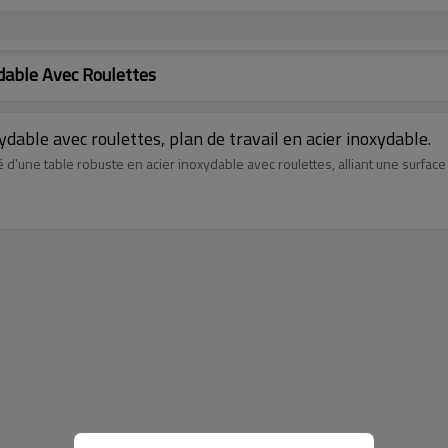
dable Avec Roulettes
ydable avec roulettes, plan de travail en acier inoxydable.
 d'une table robuste en acier inoxydable avec roulettes, alliant une surface