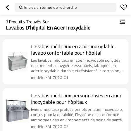
Entrez un terme de recherche
3
Produits Trouvés Sur
Lavabos D'hôpital En Acier Inoxydable
Lavabos médicaux en acier inoxydable,
lavabo confortable pour hôpital
Les lavabos médicaux en acier inoxydable sont des
équipements d'hygiène essentiels, fabriqués en
acier inoxydable durable et résistant à la corrosion,
conçus spécifiquement pour les environnements de
modèle:SM-7070-01
soins de santé afin de garantir une propreté
optimale et un contrôle des infections.
Lavabos médicaux personnalisés en acier
inoxydable pour hôpitaux
Éviers médicaux professionnels en acier inoxydable,
conçus pour la durabilité, l'hygiène et la conformité
aux normes des environnements de soins de santé.
modèle:SM-7070-02