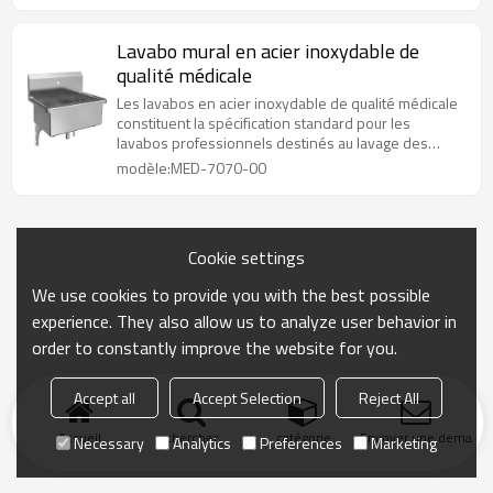
Lavabo mural en acier inoxydable de
qualité médicale
Les lavabos en acier inoxydable de qualité médicale
constituent la spécification standard pour les
lavabos professionnels destinés au lavage des
mains dans le secteur médical.
modèle:MED-7070-00
Cookie settings
We use cookies to provide you with the best possible
experience. They also allow us to analyze user behavior in
order to constantly improve the website for you.
Accept all
Accept Selection
Reject All
Accueil
chercher
catégorie
Envoyer une demand
Necessary
Analytics
Preferences
Marketing