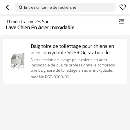
Entrez un terme de recherche
1
Produits Trouvés Sur
Lave Chien En Acier Inoxydable
Baignoire de toilettage pour chiens en
acier inoxydable SUS304, station de
lavage pour animaux avec porte et
Notre station de lavage pour chiens en acier
échelle
inoxydable de qualité professionnelle comprend
une baignoire de toilettage en acier inoxydable
durable et hygiénique, conçue comme la baignoire
modèle:PGT-8080-00
de toilettage ultime en acier inoxydable pour la
sécurité, la facilité de nettoyage et une performance
durable dans tout environnement de soins aux
animaux de compagnie.