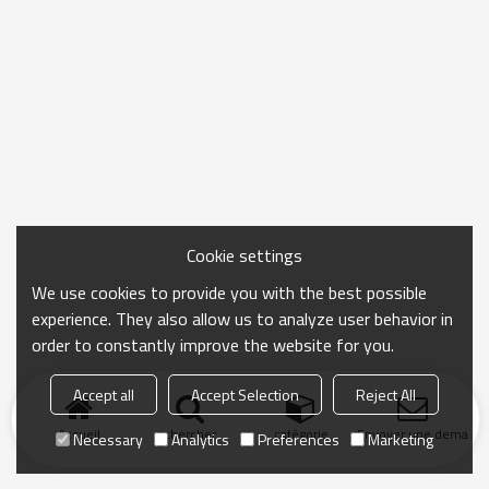
Cookie settings
We use cookies to provide you with the best possible
experience. They also allow us to analyze user behavior in
order to constantly improve the website for you.
Accept all
Accept Selection
Reject All
Accueil
chercher
catégorie
Envoyer une demand
Necessary
Analytics
Preferences
Marketing