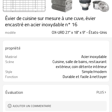
Évier de cuisine sur mesure à une cuve, évier
encastré en acier inoxydable n° 16
OX-URD 27" x 18" x 9" - États-Unis
modèle
propriété
Acier inoxydable
Matériel
Cuisine, salle de bains, restaurant
Scène
extérieur, coin détente intérieur
Simple/modern
Style
Durable et facile à nettoyer
Fonction
27" x 19" x 10"
Taille
Évaluation
PLUS
AJOUTER UN COMMENTAIRE